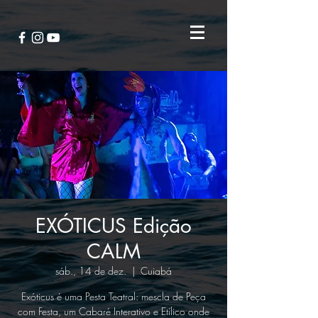
EXÓTICUS Edição
CALM
sáb., 14 de dez.
  |  
Cuiabá
Exóticus é uma Pesta Teatral: mescla de Peça
com Festa, um Cabaré Interativo e Etílico onde