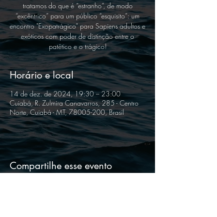
tratamos do que é “estranho”, de modo
“excêntrico” para um público “esquisito”: um
encontro "Exopatrágico" para Sapiens adultos e
exóticos com poder de distinção entre o
patético e o trágico!
Horário e local
14 de dez. de 2024, 19:30 – 23:00
Cuiabá, R. Zulmira Canavarros, 285 - Centro
Norte, Cuiabá - MT, 78005-200, Brasil
Compartilhe esse evento