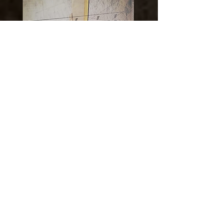
Toma lá da cá - A Justiça do Zero a
Zero_anno 2004
No EscritórioDeliberativoPermanente,
acredita-se em justiça. Deliberando e
executando as leis, OsDeliberadores
dedicam suas vidas permanentemente