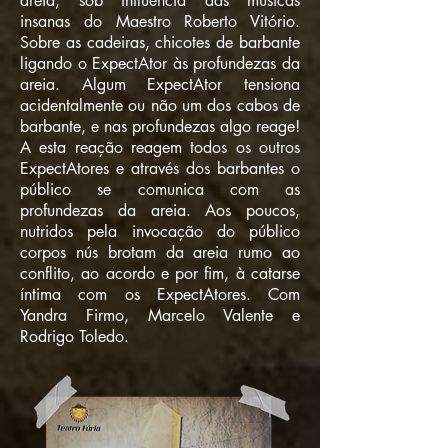
areia, sob influência das músicas
insanas do Maestro Roberto Vitório.
Sobre as cadeiras, chicotes de barbante
ligando o ExpectAtor às profundezas da
areia. Algum ExpectAtor tensiona
acidentalmente ou não um dos cabos de
barbante, e nas profundezas algo reage!
A esta reação reagem todos os outros
ExpectAtores e através dos barbantes o
público se comunica com as
profundezas da areia. Aos poucos,
nutridos pela invocação do público
corpos nús brotam da areia rumo ao
conflito, ao acordo e por fim, à catarse
íntima com os ExpectAtores. Com
Yandra Firmo, Marcelo Valente e
Rodrigo Toledo.